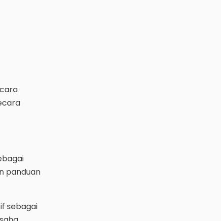
ecara
secara
ebagai
kan panduan
f sebagai
usaha