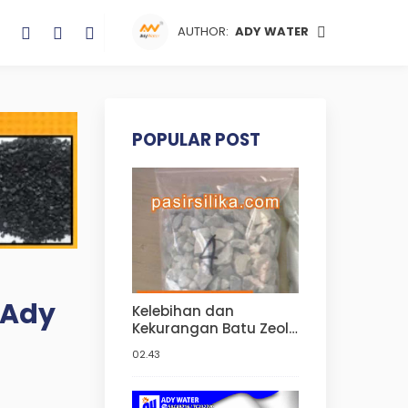
AUTHOR:
ADY WATER
POPULAR POST
i Ady
Kelebihan dan
Kekurangan Batu Zeolit
untuk Filter Air | Jual
02.43
Zeolit Aquarium Ady
Water di Jakarta Barat