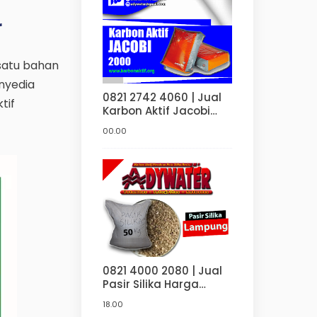
r
 satu bahan
enyedia
0821 2742 4060 | Jual
tif
Karbon Aktif Jacobi
2000 Harga Sangat
00.00
Murah | Karbon Aktif Di
Bandung | Jakarta |
Surabaya | Bekasi
0821 4000 2080 | Jual
Pasir Silika Harga
Murah Untuk Sand
18.00
blasting Di Bandung |