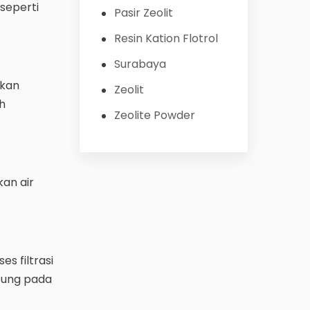
 seperti
Pasir Zeolit
Resin Kation Flotrol
Surabaya
ikan
Zeolit
h
Zeolite Powder
kan air
.
s filtrasi
ntung pada