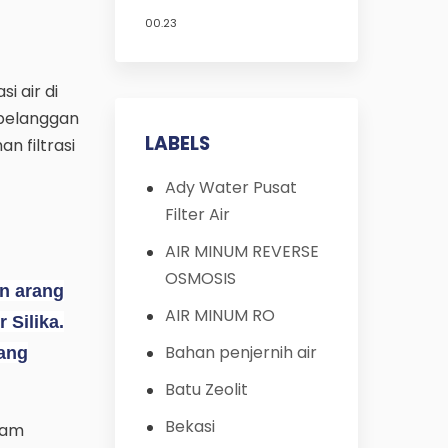
untuk Filter Air?
00.23
Umumnya 1 tahun
i air di
 pelanggan
LABELS
 filtrasi
Ady Water Pusat
Filter Air
AIR MINUM REVERSE
OSMOSIS
an arang
AIR MINUM RO
 Silika.
Bahan penjernih air
yang
Batu Zeolit
Bekasi
lam