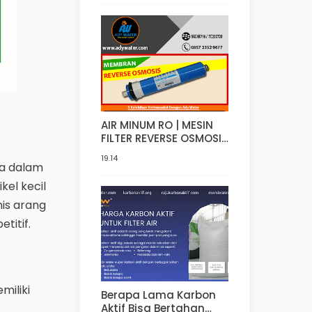
Di Jakarta
AIR MINUM RO | MESIN
FILTER REVERSE OSMOSIS
(RO) | 0821 4000 2080 |
19.14
ADY WATER
ya dalam
kel kecil
is arang
titif.
miliki
Berapa Lama Karbon
Aktif Bisa Bertahan