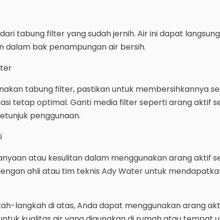
i dari tabung filter yang sudah jernih. Air ini dapat langsung
n dalam bak penampungan air bersih.
ter
nakan tabung filter, pastikan untuk membersihkannya s
trasi tetap optimal. Ganti media filter seperti arang aktif 
petunjuk penggunaan.
i
tanyaan atau kesulitan dalam menggunakan arang aktif s
an dengan ahli atau tim teknis Ady Water untuk mendapat
ah-langkah di atas, Anda dapat menggunakan arang akti
f untuk kualitas air yang digunakan di rumah atau tempat 