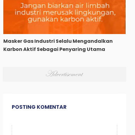
Masker Gas Industri Selalu Mengandalkan
Karbon Aktif Sebagai Penyaring Utama
POSTING KOMENTAR