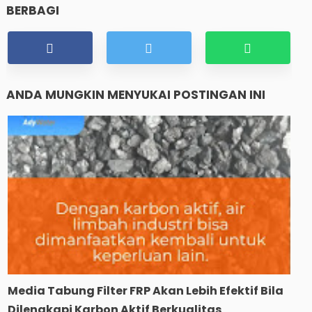
BERBAGI
ANDA MUNGKIN MENYUKAI POSTINGAN INI
Media Tabung Filter FRP Akan Lebih Efektif Bila
Dilengkapi Karbon Aktif Berkualitas