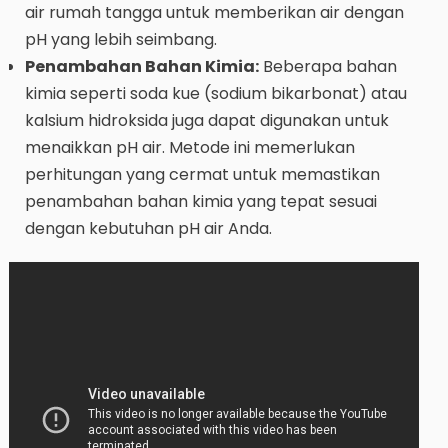
air rumah tangga untuk memberikan air dengan
pH yang lebih seimbang.
Penambahan Bahan Kimia:
Beberapa bahan
kimia seperti soda kue (sodium bikarbonat) atau
kalsium hidroksida juga dapat digunakan untuk
menaikkan pH air. Metode ini memerlukan
perhitungan yang cermat untuk memastikan
penambahan bahan kimia yang tepat sesuai
dengan kebutuhan pH air Anda.