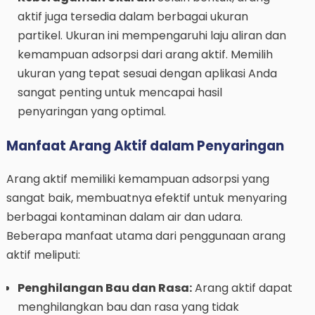
aktif juga tersedia dalam berbagai ukuran
partikel. Ukuran ini mempengaruhi laju aliran dan
kemampuan adsorpsi dari arang aktif. Memilih
ukuran yang tepat sesuai dengan aplikasi Anda
sangat penting untuk mencapai hasil
penyaringan yang optimal.
Manfaat Arang Aktif dalam Penyaringan
Arang aktif memiliki kemampuan adsorpsi yang
sangat baik, membuatnya efektif untuk menyaring
berbagai kontaminan dalam air dan udara.
Beberapa manfaat utama dari penggunaan arang
aktif meliputi:
Penghilangan Bau dan Rasa:
Arang aktif dapat
menghilangkan bau dan rasa yang tidak