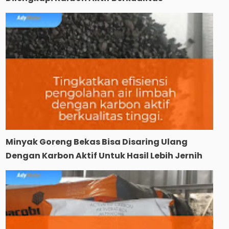
Minyak Goreng Bekas Bisa Disaring Ulang
Dengan Karbon Aktif Untuk Hasil Lebih Jernih