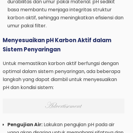
durabilitas dan umur pakai material. pH sedikit
basa membantu menjaga integritas struktur
karbon aktif, sehingga meningkatkan efisiensi dan
umur pakai filter.
Menyesuaikan pH Karbon Aktif dalam
Sistem Penyaringan
Untuk memastikan karbon aktif berfungsi dengan
optimal dalam sistem penyaringan, ada beberapa
langkah yang dapat diambil untuk menyesuaikan
pH dan kondisi sistem:
Pengujian Air:
Lakukan pengujian pH pada air
yang akan disaring untuk memahami sifatnya dan