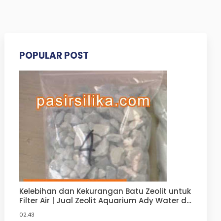
POPULAR POST
Kelebihan dan Kekurangan Batu Zeolit untuk
Filter Air | Jual Zeolit Aquarium Ady Water di
Jakarta Barat
02.43