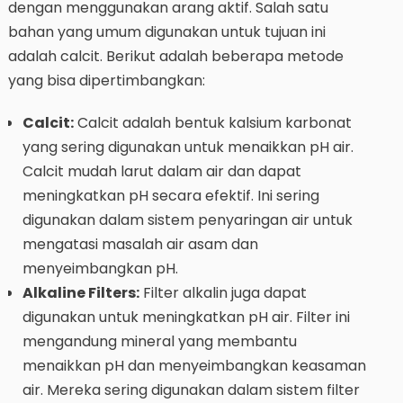
dengan menggunakan arang aktif. Salah satu
bahan yang umum digunakan untuk tujuan ini
adalah calcit. Berikut adalah beberapa metode
yang bisa dipertimbangkan:
Calcit:
Calcit adalah bentuk kalsium karbonat
yang sering digunakan untuk menaikkan pH air.
Calcit mudah larut dalam air dan dapat
meningkatkan pH secara efektif. Ini sering
digunakan dalam sistem penyaringan air untuk
mengatasi masalah air asam dan
menyeimbangkan pH.
Alkaline Filters:
Filter alkalin juga dapat
digunakan untuk meningkatkan pH air. Filter ini
mengandung mineral yang membantu
menaikkan pH dan menyeimbangkan keasaman
air. Mereka sering digunakan dalam sistem filter