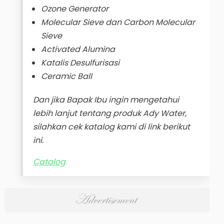
Ozone Generator
Molecular Sieve dan Carbon Molecular
Sieve
Activated Alumina
Katalis Desulfurisasi
Ceramic Ball
Dan jika Bapak Ibu ingin mengetahui
lebih lanjut tentang produk Ady Water,
silahkan cek katalog kami di link berikut
ini.
Catalog