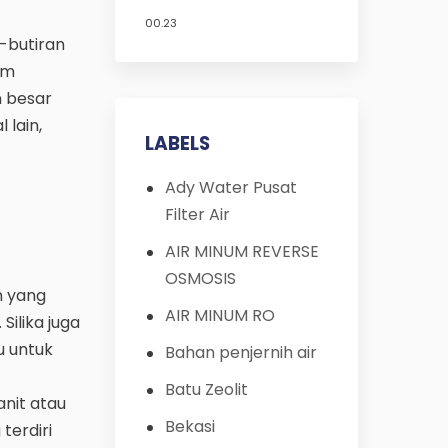
untuk Filter Air?
00.23
Umumnya 1 tahun
n-butiran
am
n besar
 lain,
LABELS
Ady Water Pusat
Filter Air
AIR MINUM REVERSE
OSMOSIS
n yang
AIR MINUM RO
Silika juga
u untuk
Bahan penjernih air
Batu Zeolit
anit atau
Bekasi
terdiri