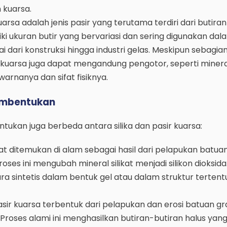
 kuarsa.
uarsa adalah jenis pasir yang terutama terdiri dari butira
liki ukuran butir yang bervariasi dan sering digunakan dal
ai dari konstruksi hingga industri gelas. Meskipun sebagia
asir kuarsa juga dapat mengandung pengotor, seperti mineral
rnanya dan sifat fisiknya.
embentukan
ukan juga berbeda antara silika dan pasir kuarsa:
pat ditemukan di alam sebagai hasil dari pelapukan batua
oses ini mengubah mineral silikat menjadi silikon dioksida. 
ra sintetis dalam bentuk gel atau dalam struktur tertent
sir kuarsa terbentuk dari pelapukan dan erosi batuan gr
. Proses alami ini menghasilkan butiran-butiran halus yang 