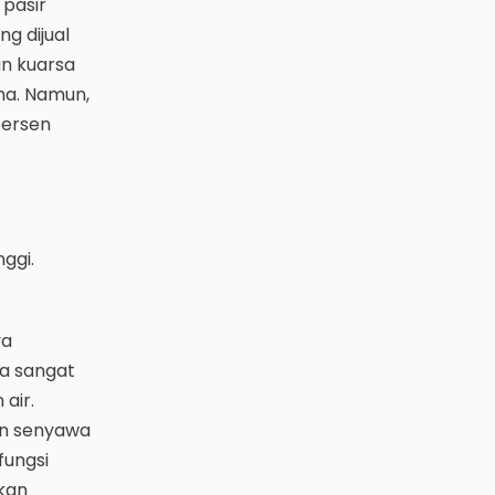
pasir
g dijual
an kuarsa
ma. Namun,
persen
ggi.
ya
ka sangat
 air.
sen senyawa
fungsi
tkan