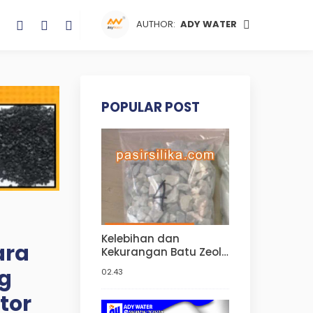
AUTHOR:
ADY WATER
POPULAR POST
Kelebihan dan
ara
Kekurangan Batu Zeolit
untuk Filter Air | Jual
ng
02.43
Zeolit Aquarium Ady
Water di Jakarta Barat
tor