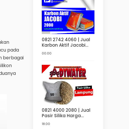
0821 2742 4060 | Jual
nakan
Karbon Aktif Jacobi
acu pada
2000 Harga Sangat
00.00
Murah | Karbon Aktif Di
m berbagai
Bandung | Jakarta |
ilikon
Surabaya | Bekasi
eduanya
0821 4000 2080 | Jual
Pasir Silika Harga
Murah Untuk Sand
18.00
blasting Di Bandung |