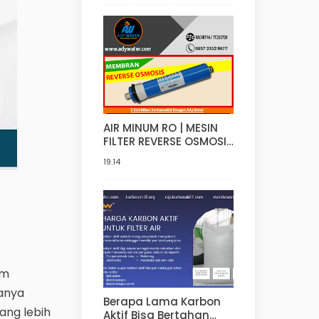
Di Jakarta
AIR MINUM RO | MESIN
FILTER REVERSE OSMOSIS
(RO) | 0821 4000 2080 |
19.14
ADY WATER
am
sanya
Berapa Lama Karbon
yang lebih
Aktif Bisa Bertahan