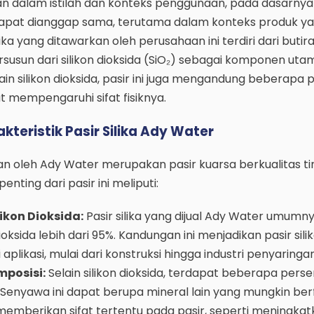
 dalam istilah dan konteks penggunaan, pada dasarnya 
 dapat dianggap sama, terutama dalam konteks produk yan
lika yang ditawarkan oleh perusahaan ini terdiri dari butir
susun dari silikon dioksida (SiO₂) sebagai komponen uta
ain silikon dioksida, pasir ini juga mengandung beberapa 
 mempengaruhi sifat fisiknya.
teristik Pasir Silika Ady Water
lkan oleh Ady Water merupakan pasir kuarsa berkualitas tin
enting dari pasir ini meliputi:
ikon Dioksida:
Pasir silika yang dijual Ady Water umumn
ksida lebih dari 95%. Kandungan ini menjadikan pasir sili
plikasi, mulai dari konstruksi hingga industri penyaringan
posisi:
Selain silikon dioksida, terdapat beberapa per
a. Senyawa ini dapat berupa mineral lain yang mungkin ber
memberikan sifat tertentu pada pasir, seperti meningka